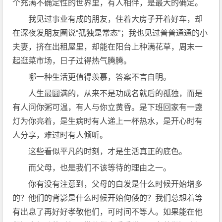
个充满不确定性的世界里，有人相伴，是最大的确定。
我见过事业有成的朋友，住着大房子开着好车，却
在深夜发朋友圈说“孤独是常态”；我也见过普普通通的小
夫妻，挤在出租屋里，却能在阳台上种满花草，周末一
起逛菜市场，日子过得热气腾腾。
哪一种生活更值得羡慕，答案不言自明。
人生最圆满的，从来不是功成名就后的孤独，而是
有人问你粥可温，有人与你立黄昏。是下班回家有一盏
灯为你亮着，是生病时有人递上一杯热水，是开心时有
人分享，难过时有人倾听。
这些看似平凡的时刻，才是生活真正的底色。
而父母，也是我们不该等待的理由之一。
你有没有注意到，父母的白发是什么时候开始增多
的？他们的背影是什么时候开始佝偻的？我们总想着等
有出息了再好好孝敬他们，可时间不等人。如果能在他