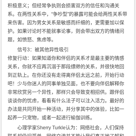
积极意义；但经常争执则会损害双方的信任和沟通关
系。在两性关系中，“争吵型”的暴露可能会给两性关系带
来伤害。因为男女关系是敏感而纤细的，更需要加以保
护。如果讨论时不能就事论事，则会带出双方的情绪问
题，如愤怒、焦虑等。
信号3：被其他异性吸引
修复行动：如果知道你和伴侣的关系才是最主要的情感
关系，你就不应再沉溺于那段缥缈的关系，并很快地回
到正轨上。在你还没有走得离伴侣太远之前，开始行动
吧！少与你迷人的同事单独见面，也不要向伴侣解释你
非常欣赏另一个异性，那样只会导致变相招供。跟伴侣
谈谈你的忧虑，看看有什么法子可以注入活力。最好的
办法是共同开始一种活动，并分享其中的体验，比如一
起养一只宠物，或者一起进行瑜伽训练。
心理学家Sherry Turkle认为：网络社会，人们保持