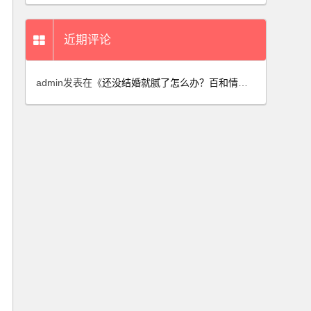
近期评论
admin
发表在《
还没结婚就腻了怎么办？百和情缘结合婚恋相亲案例谈