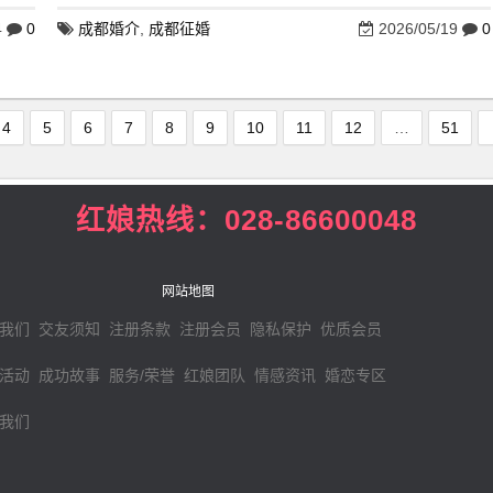
4
0
成都婚介
,
成都征婚
2026/05/19
0
4
5
6
7
8
9
10
11
12
…
51
红娘热线：028-86600048
网站地图
我们
交友须知
注册条款
注册会员
隐私保护
优质会员
活动
成功故事
服务/荣誉
红娘团队
情感资讯
婚恋专区
我们