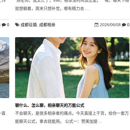
工作
“燕老师，我太忙了，996，根本没时间谈恋爱。” “唉，每天下班
就想躺着，周末只想补觉，哪有精力去 ...
6
0
成都征婚
,
成都相亲
2026/06/08
0
聊什么、怎么聊，相亲聊天的万能公式
一直
不会聊天，是很多相亲者的痛点。今天直接上干货，给你一套万
能聊天公式，拿去就能用。 公式一：赞美加提 ...